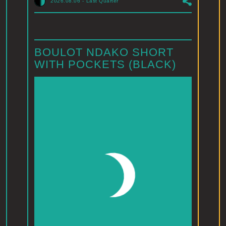
2026.08.06
-
Last Quarter
BOULOT NDAKO SHORT
WITH POCKETS (BLACK)