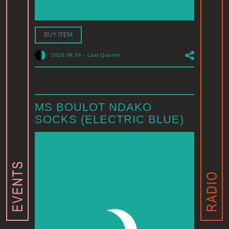
BUY ITEM
2026.08.06
-
Last Quarter
MS BOULOT NDAKO
SOCKS (ELECTRIC BLUE)