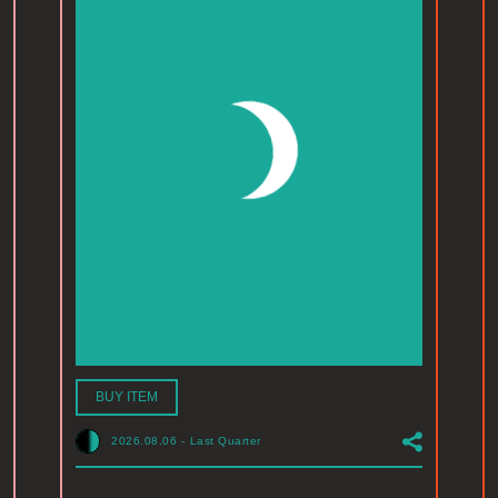
BUY ITEM
2026.08.06
-
Last Quarter