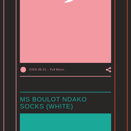
2026.08.01
-
Full Moon
MS BOULOT NDAKO
SOCKS (WHITE)