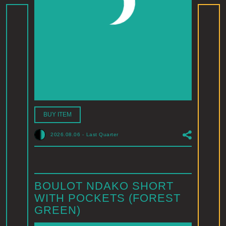
BUY ITEM
2026.08.06
-
Last Quarter
BOULOT NDAKO SHORT
WITH POCKETS (FOREST
GREEN)